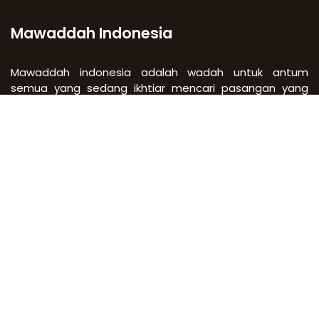
Mawaddah Indonesia
Mawaddah indonesia adalah wadah untuk antum
semua yang sedang ikhtiar mencari pasangan yang
Shalih dengan cara yang Allah ridhai. Kami memfasilitasi
semua proses nya dari mulai upload CV antum sampai
terjadinya acara pernikahan, semua itu kami kawal
dengan ketentuan (Syari’at) Rab kami Allah Subhanahu
Wata’ala yang maha Agung dan Maha Suci.
Kantor Mawaddah
Jl. Raya Condet No.50 11, RT.1/RW.3, Batu Ampar, Kec.
Kramat jati, Kota Jakarta Timur, Daerah Khusus Ibukota
Jakarta 13530
+62 811-1330-2828
admin@mawaddahindonesia.com