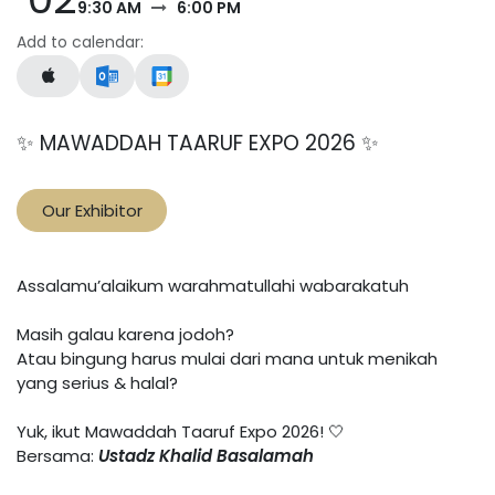
9:30 AM
6:00 PM
Add to calendar:
✨ MAWADDAH TAARUF EXPO 2026 ✨
Our Ex
hibitor
Assalamu’alaikum warahmatullahi wabarakatuh
Masih galau karena jodoh?
Atau bingung harus mulai dari mana untuk menikah
yang serius & halal?
Yuk, ikut Mawaddah Taaruf Expo 2026! 🤍
Bersama:
Ustadz Khalid Basalamah