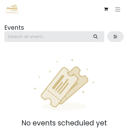
Skip to Content
Events
No events scheduled yet